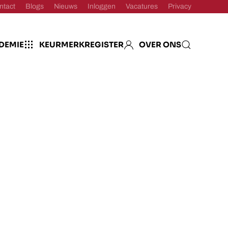
ntact
Blogs
Nieuws
Inloggen
Vacatures
Privacy
DEMIE
KEURMERKREGISTER
OVER ONS