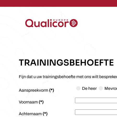
Skip to main content
TRAININGSBEHOEFTE
Fijn dat u uw trainingsbehoefte met ons wilt besprek
De heer
Mevro
Aanspreekvorm
(*)
Voornaam
(*)
Achternaam
(*)