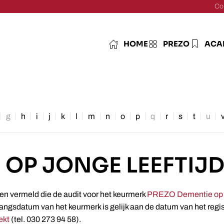
Co
HOME
PREZO
ACA
g
h
i
j
k
l
m
n
o
p
q
r
s
t
u
 OP JONGE LEEFTIJ
len vermeld die de audit voor het keurmerk
PREZO Dementie op jo
angsdatum van het keurmerk is gelijk aan de datum van het regist
ekt
(tel. 030 273 94 58).