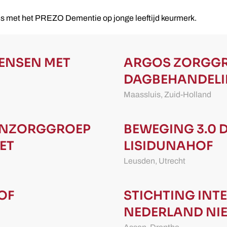
ies met het PREZO Dementie op jonge leeftijd keurmerk.
ENSEN MET
ARGOS ZORGG
DAGBEHANDELI
Maassluis,
Zuid-Holland
NZORGGROEP
BEWEGING 3.0
ET
LISIDUNAHOF
Leusden,
Utrecht
OF
STICHTING IN
NEDERLAND
NI