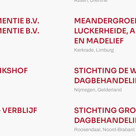
Assen,
Drenthe
ENTIE B.V.
MEANDERGROEP
ENTIE B.V.
LUCKERHEIDE, A
EN MADELIEF
Kerkrade,
Limburg
IKSHOF
STICHTING DE
DAGBEHANDELI
Nijmegen,
Gelderland
G
VERBLIJF
STICHTING GR
DAGBEHANDELI
Roosendaal,
Noord-Brabant