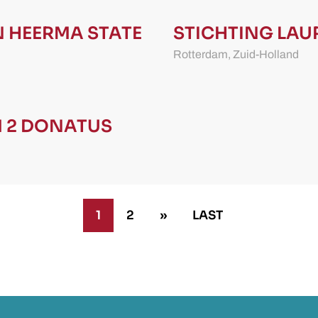
N
HEERMA STATE
STICHTING LA
Rotterdam,
Zuid-Holland
 2 DONATUS
1
2
»
LAST