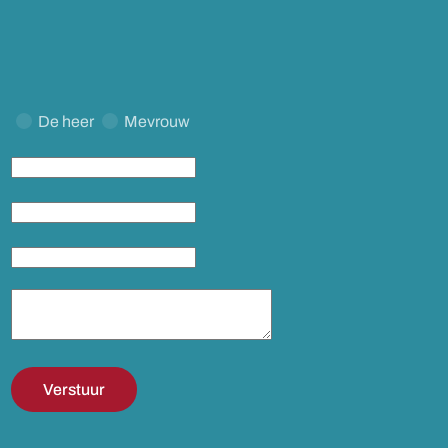
De heer
Mevrouw
Verstuur