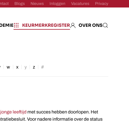
ntact
Blogs
Nieuws
Inloggen
Vacatures
Privacy
DEMIE
KEURMERKREGISTER
OVER ONS
v
w
x
y
z
#
D
nge leeftijd
met succes hebben doorlopen. Het
ratiebesluit. Voor nadere informatie over de status