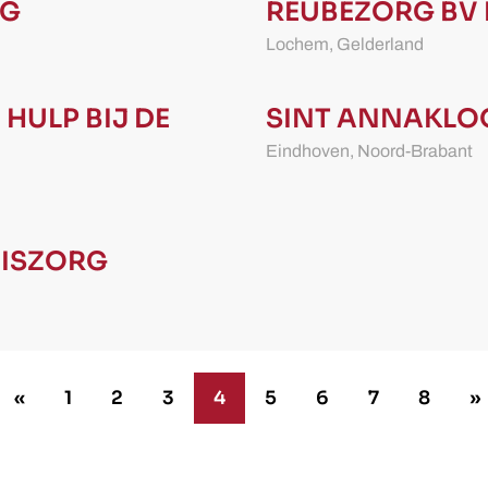
RG
REUBEZORG BV
Lochem,
Gelderland
 HULP BIJ DE
SINT ANNAKLO
Eindhoven,
Noord-Brabant
ISZORG
«
1
2
3
4
5
6
7
8
»