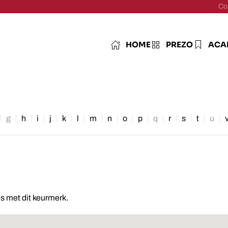
Co
HOME
PREZO
ACA
g
h
i
j
k
l
m
n
o
p
q
r
s
t
u
es met dit keurmerk.