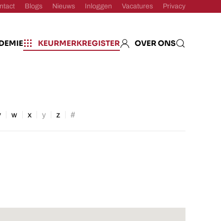
ntact
Blogs
Nieuws
Inloggen
Vacatures
Privacy
DEMIE
KEURMERKREGISTER
OVER ONS
v
w
x
y
z
#