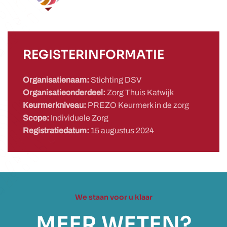
REGISTERINFORMATIE
Organisatienaam:
Stichting DSV
Organisatieonderdeel:
Zorg Thuis Katwijk
Keurmerkniveau:
PREZO Keurmerk in de zorg
Scope:
Individuele Zorg
Registratiedatum:
15 augustus 2024
We staan voor u klaar
MEER WETEN?