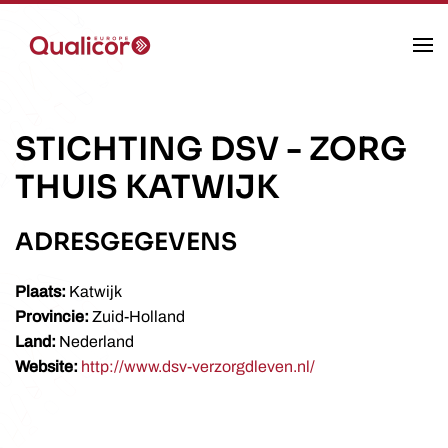
Skip to main content
STICHTING DSV
-
ZORG
THUIS KATWIJK
ADRESGEGEVENS
Plaats:
Katwijk
Provincie:
Zuid-Holland
Land:
Nederland
Website:
http://www.dsv-verzorgdleven.nl/