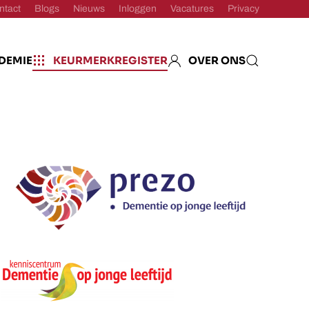
ntact
Blogs
Nieuws
Inloggen
Vacatures
Privacy
DEMIE
KEURMERKREGISTER
OVER ONS