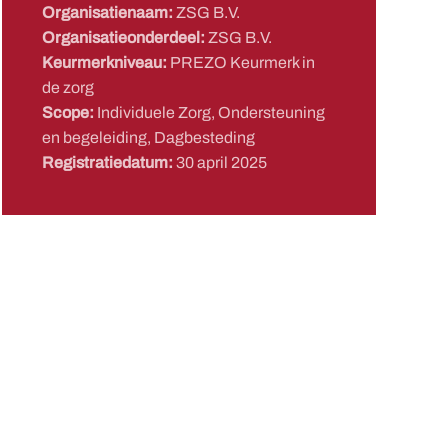
Organisatienaam:
ZSG B.V.
Organisatieonderdeel:
ZSG B.V.
Keurmerkniveau:
PREZO Keurmerk in
de zorg
Scope:
Individuele Zorg, Ondersteuning
en begeleiding, Dagbesteding
Registratiedatum:
30 april 2025