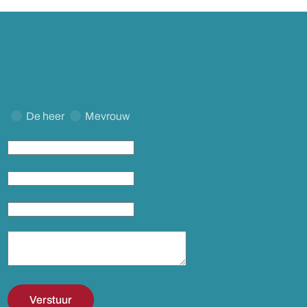
De heer
Mevrouw
Verstuur