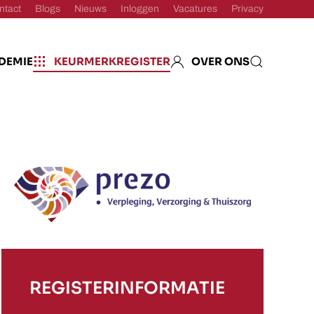
ntact
Blogs
Nieuws
Inloggen
Vacatures
Privacy
DEMIE
KEURMERKREGISTER
OVER ONS
REGISTERINFORMATIE